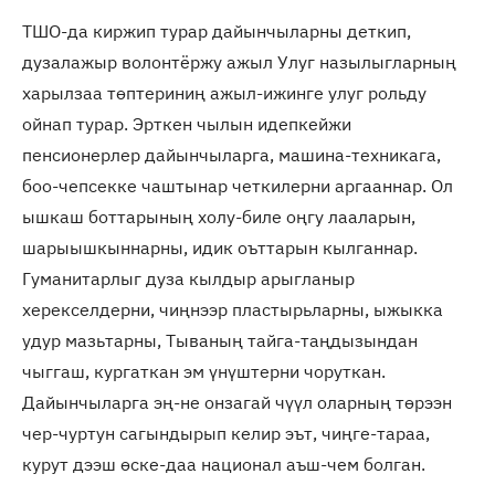
ТШО-да киржип турар дайынчыларны деткип,
дузалажыр волонтёржу ажыл Улуг назылыгларның
харылзаа төптериниң ажыл-ижинге улуг рольду
ойнап турар. Эрткен чылын идепкейжи
пенсионерлер дайынчыларга, машина-техникага,
боо-чепсекке чаштынар четкилерни аргааннар. Ол
ышкаш боттарының холу-биле оңгу лааларын,
шарыышкыннарны, идик оъттарын кылганнар.
Гуманитарлыг дуза кылдыр арыгланыр
херекселдерни, чиңнээр пластырьларны, ыжыкка
удур мазьтарны, Тываның тайга-таңдызындан
чыггаш, кургаткан эм үнүштерни чоруткан.
Дайынчыларга эң-не онзагай чүүл оларның төрээн
чер-чуртун сагындырып келир эът, чиңге-тараа,
курут дээш өске-даа национал аъш-чем болган.