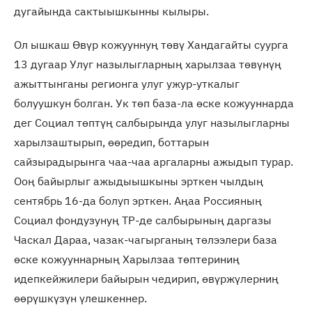
дугайында сактыышкынны кылыры.
Ол ышкаш Өвүр кожууннуң төвү Хандагайты суурга
13 дугаар Улуг назылыгларның харылзаа төвүнүң
ажыттынганы регионга улуг ужур-уткалыг
болуушкун болган. Ук төп база-ла өске кожууннарда
дег Социал төптүң салбырында улуг назылыгларны
харылзаштырып, өөредип, боттарын
сайзырадырынга чаа-чаа аргаларны ажыдып турар.
Ооң байырлыг ажыдыышкыны эрткен чылдың
сентябрь 16-да болуп эрткен. Аңаа Россияның
Социал фондузунуң ТР-де салбырының даргазы
Часкал Дараа, чазак-чагырганың төлээлери база
өске кожууннарның Харылзаа төптериниң
идепкейжилери байырын чедирип, өвүржүлерниң
өөрүшкүзүн үлешкеннер.