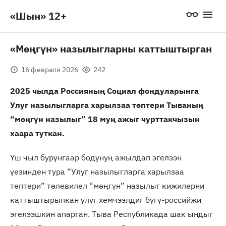
«Шын» 12+
«Мөңгүн» назылыгларны каттыштырган
16 февраля 2026
242
2025 чылда Россияның Социал фондуларынга
Улуг назылыгларга харылзаа төптери Тываның
“мөңгүн назылыг” 18 муң ажыг чурттакчызын
хаара туткан.
Үш чыл бурунгаар бодунуң ажылдап эгелээн
үезинден тура “Улуг назылыгларга харылзаа
төптери” төлевилел “мөңгүн” назылыг кижилерни
каттыштырыпкан улуг хемчээлдиг бүгү-российжи
эгелээшкин апарган. Тыва Республикада шак ындыг