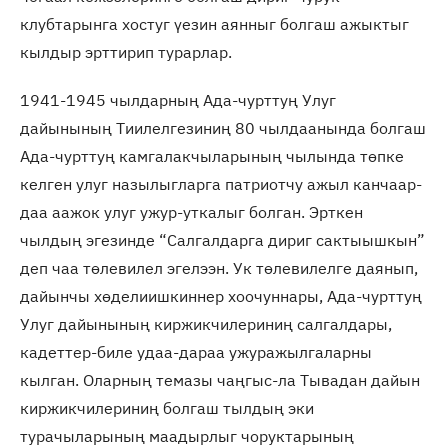
клубтарынга хостуг үезин аянныг болгаш ажыктыг
кылдыр эрттирип турарлар.
1941-1945 чылдарның Ада-чурттуң Улуг
дайынының Тиилелгезиниң 80 чылдаанында болгаш
Ада-чурттуң камгалакчыларының чылында төпке
келген улуг назылыгларга патриотчу ажыл канчаар-
даа аажок улуг ужур-уткалыг болган. Эрткен
чылдың эгезинде “Салгалдарга дириг сактыышкын”
деп чаа төлевилел эгелээн. Ук төлевилелге даянып,
дайынчы хөделиишкиннер хоочуннары, Ада-чурттуң
Улуг дайынының киржикчилериниң салгалдары,
кадеттер-биле удаа-дараа ужуражылгаларны
кылган. Оларның темазы чаңгыс-ла Тывадан дайын
киржикчилериниң болгаш тылдың эки
турачыларының маадырлыг чоруктарының