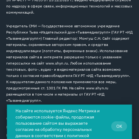
по надзору в сфере связи, информационных технологий и массовых
коммуникаций.
Учредитель СМИ — Государственное автономное учреждение
Республики Тыва «Издательский дом «Тывамедиагрупп» (ГАУ РТ «ИД
«Тывамедиагрупп») Главный редактор: Монгуш С.Н. Сайт содержит
материалы, охраняемые авторским правом, и средства
индивидуализации (логотипы, фирменные знаки). Использование
материалов сайта в интернете разрешено только с указанием
гиперссылки на сайт www.shyn.ru. Любое использование
текстовых, фото-, аудио- и видеоматериалов сайта возможно
только с согласия правообладателя ГАУ РТ «ИД «Тывамедиагрупп».
К нарушителям данного положения применяются все меры,
предусмотренные ст. 1301 ГК РФ. На сайте www.shyn.ru
размещаются в том числе и материалы от ГАУ РТ «ИД
«Тывамедиагрупп».
На сайте используется Яндекс Метрика и
собираются cookie-файлы, продолжая
© 2026. Все права защищены.
12+
пользование сайтом вы выражаете
OK
Пользовательское соглашение
согласие на
обработку персональных
данных
в соответствии с
политикой
Использование cookie-файлов