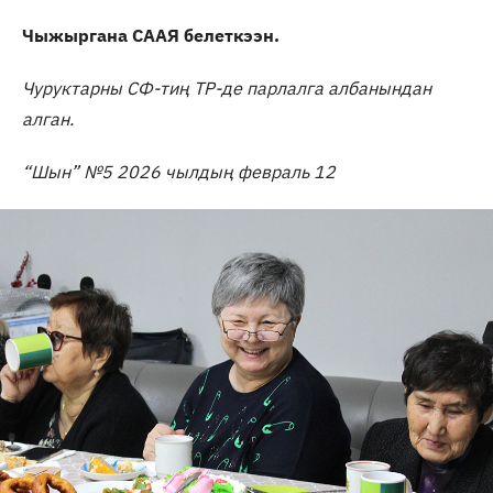
Чыжыргана СААЯ белеткээн.
Чуруктарны СФ-тиң ТР-де парлалга албанындан
алган.
“Шын” №5 2026 чылдың февраль 12