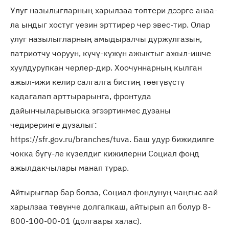
Улуг назылыгларның харылзаа төптери дээрге анаа-
ла ындыг хостуг үезин эрттирер чер эвес-тир. Олар
улуг назылыгларның амыдыралчы дуржулгазын,
патриотчу чоруун, күчү-күжүн ажыктыг ажыл-ишче
хуулдурупкан черлер-дир. Хоочуннарның кылган
ажыл-ижи келир салгалга бистиң төөгүвүстү
кадагалап арттырарынга, фронтуда
дайынчыларывыска эгээртинмес дузаны
чедиреринге дузалыг:
https://sfr.gov.ru/branches/tuva. Баш удур бижидилге
чокка бүгү-ле күзелдиг кижилерни Социал фонд
ажылдакчылары манап турар.
Айтырыглар бар болза, Социал фондунуң чаңгыс аай
харылзаа төвүнче долгапкаш, айтырып ап болур 8-
800-100-00-01 (долгаары халас).