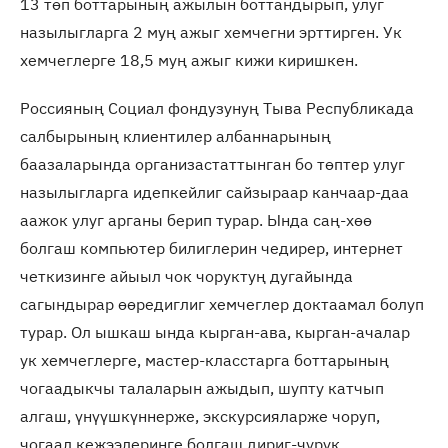
13 төп боттарының ажылын боттандырып, улуг
назылыгларга 2 муң ажыг хемчегни эрттирген. Ук
хемчеглерге 18,5 муң ажыг кижи киришкен.
Россияның Социал фондузунуң Тыва Республикада
салбырының клиентилер албаннарының
баазаларында организастаттынган бо төптер улуг
назылыгларга идепкейлиг сайзыраар канчаар-даа
аажок улуг арганы берип турар. Ында саң-хөө
болгаш компьютер билиглерин чедирер, интернет
четкизинге айыыл чок чоруктуң дугайында
сагындырар өөредиглиг хемчеглер доктаамал болуп
турар. Ол ышкаш ында кырган-ава, кырган-ачалар
ук хемчеглерге, мастер-класстарга боттарының
чогаадыкчы талаларын ажыдып, шупту катчып
алгаш, үнүүшкүннерже, экскурсияларже чоруп,
чогаал кежээлеринге болгаш дириг-чурук