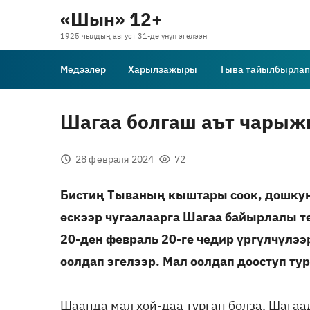
«Шын» 12+
1925 чылдың август 31-де үнүп эгелээн
Медээлер
Харылзажыры
Тыва тайылбырлап
Шагаа болгаш аът чары
28 февраля 2024
72
Бистиң Тываның кыштары соок, дошкун 
өскээр чугаалаарга Шагаа байырлалы тө
20-ден февраль 20-ге чедир үргүлчүлээ
оолдап эгелээр. Мал оолдап дооступ тур
Шаанда мал хөй-даа турган болза, Шагаад