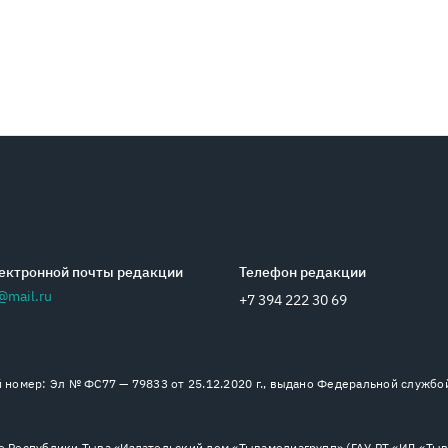
ектронной почты редакции
Телефон редакции
@mail.ru
+7 394 222 30 69
номер: Эл № ФС77 — 79833 от 25.12.2020 г., выдано Федеральной службо
 Республики Тыва «Издательский дом «Тывамедиагрупп» (ГАУ РТ «ИД «Тыва