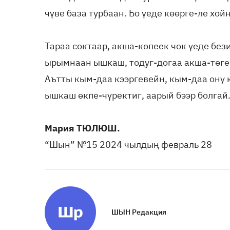
чүве база турбаан. Бо үеде көөрге-ле хой
Тараа соктаар, акша-көпеек чок үеде без
ырымнаан ышкаш, тодуг-догаа акша-төге
Аътты кым-даа кээргевейн, кым-даа ону 
ышкаш өкпе-чүректиг, аарый бээр болгай
Мария ТЮЛЮШ.
“Шын” №15 2024 чылдың февраль 28
ШЫН Редакция