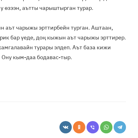
ну өзээн, аътты чарыштырган турар.
ин аът чарыжы эрттирбейн турган. Аштаан,
рик бар үеде, доң кыжын аът чарыжы эрттирер.
камгалавайн турары элдеп. Аът база кижи
. Ону кым-даа бодавас-тыр.