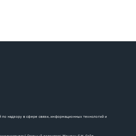
й по надзору в сфере связи, информационных технологий и
медиагрупп») Главный редактор: Монгуш С.Н. Сайт