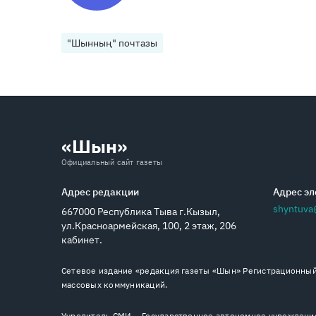
"Шынның" почтазы
«Шын»
Официальный сайт газеты
Адрес редакции
Адрес эл
shyntuva
667000 Республика Тыва г.Кызыл,
ул.Красноармейская, 100, 2 этаж, 206
кабинет.
Сетевое издание «редакция газеты «Шын» Регистрационный 
массовых коммуникаций.
Учредитель СМИ — Государственное автономное учреждение