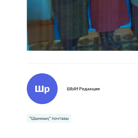
ШЫН Редакция
"Шынның" почтазы