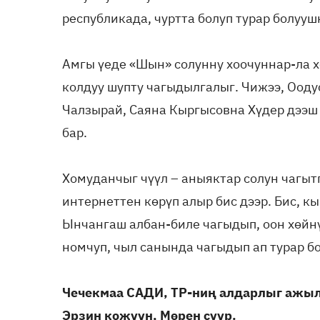
республикада, чуртта болуп турар болуу
Амгы үеде «Шын» солунну хоочуннар-ла х
колдуу шупту чагыдылгалыг. Чижээ, Оод
Чалзырай, Саяна Кыргысовна Хүдер дээш
бар.
Хомуданчыг чүүл – аныяктар солун чагыт
интернеттен көрүп алыр бис дээр. Бис, кы
Ынчангаш албан-биле чагыдып, оон хөйнү
номчуп, чыл санында чагыдып ап турар бо
Чечекмаа САДИ, ТР-ниң алдарлыг ажы
Эрзин кожуун, Мөрен суур.