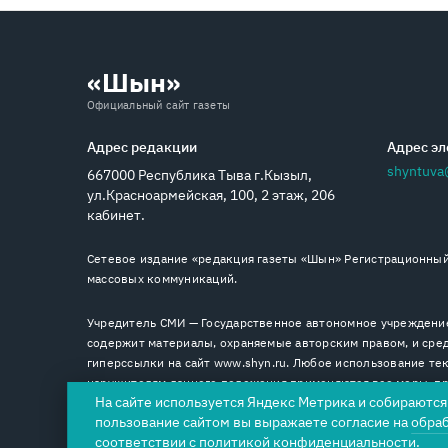
«Шын»
Официальный сайт газеты
Адрес редакции
Адрес эл
shyntuva
667000 Республика Тыва г.Кызыл,
ул.Красноармейская, 100, 2 этаж, 206
кабинет.
Сетевое издание «редакция газеты «Шын» Регистрационный 
массовых коммуникаций.
Учредитель СМИ — Государственное автономное учреждение
содержит материалы, охраняемые авторским правом, и сред
гиперссылки на сайт www.shyn.ru. Любое использование тек
нарушителям данного положения применяются все меры, пре
На сайте используется Яндекс Метрика и собираютс
пользование сайтом вы выражаете согласие на
обра
соответствии с
политикой конфиденциальности
.