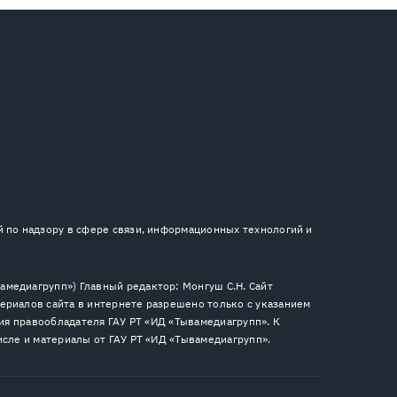
й по надзору в сфере связи, информационных технологий и
медиагрупп») Главный редактор: Монгуш С.Н. Сайт
ериалов сайта в интернете разрешено только с указанием
сия правообладателя ГАУ РТ «ИД «Тывамедиагрупп». К
исле и материалы от ГАУ РТ «ИД «Тывамедиагрупп».