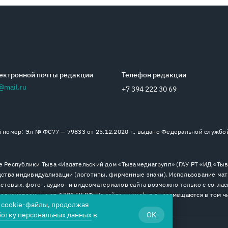
ектронной почты редакции
Телефон редакции
@mail.ru
+7 394 222 30 69
номер: Эл № ФС77 — 79833 от 25.12.2020 г., выдано Федеральной службо
 Республики Тыва «Издательский дом «Тывамедиагрупп» (ГАУ РТ «ИД «Тыва
ства индивидуализации (логотипы, фирменные знаки). Использование мат
стовых, фото-, аудио- и видеоматериалов сайта возможно только с согла
дусмотренные ст. 1301 ГК РФ. На сайте www.shyn.ru размещаются в том ч
я cookie-файлы, продолжая
ботку персональных данных
в
OK