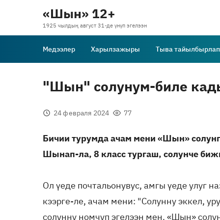
«Шын» 12+
1925 чылдың август 31-де үнүп эгелээн
Медээлер
Харылзажыры
Тыва тайылбырлап
"Шын" солунум-биле кад
24 февраля 2024
77
Бичии турумда ачам мени «Шын» солунг
Шынап-ла, 8 класс тургаш, солунче биж
Ол үеде почтальонувус, амгы үеде улуг н
кээрге-ле, ачам мени: "Солунну эккел, у
солунну номчуп эгелээн мен. «Шын» солу