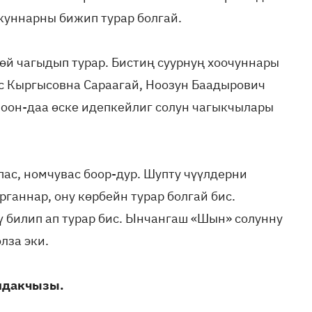
шкуннарны бижип турар болгай.
өй чагыдып турар. Бистиң суурнуң хоочуннары
ус Кыргысовна Сараагай, Ноозун Баадырович
 оон-даа өске идепкейлиг солун чагыкчылары
пас, номчувас боор-дур. Шупту чүүлдерни
рганнар, ону көрбейн турар болгай бис.
 билип ап турар бис. Ынчангаш «Шын» солунну
лза эки.
лдакчызы.