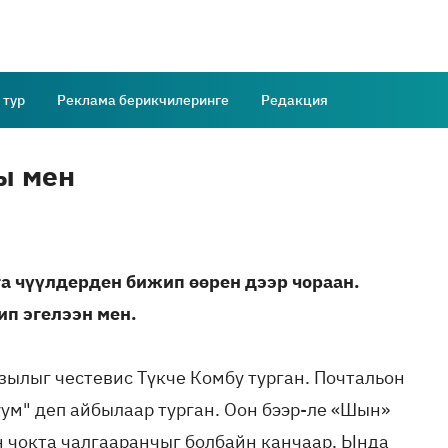
 тур
Реклама берикчилеринге
Редакция
ы мен
а чүүлдерден бижип өөрен дээр чораан.
ип эгелээн мен.
азылыг честевис Түкче Комбу турган. Почтальон
руум" деп айбылаар турган. Оон бээр-ле «Шын»
н чокта чалгааранчыг болбайн канчаар. Ында