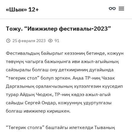
«Шын» 12+
Тожу. “Ивижилер фестивалы-2023”
25 февраля 2023
91
Фестивальдың байырлыг кезээниң бетинде, кожуун
төвүнүң чагырга бажыңынга иви ажыл-агыйының
сайзыралы болгаш ону деткиириниң дугайында
“төгерик стол” болуп эрткен. Аңаа ТР-ниң Чазак
Даргазының оралакчызының хүлээлгезин күүседип
турар Айдың Чюдюк, ТР-ниң көдээ ажыл-агый
сайыды Сергей Ондар, кожууннуң удуртулгазы
болгаш ивижилер киришкен.
“Төгерик столга” баштайгы илеткелди Тываның