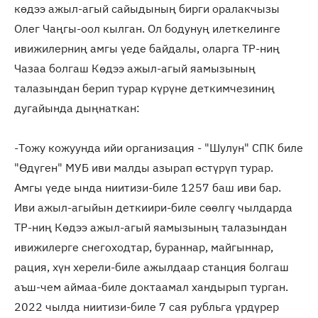
көдээ ажыл-агый сайыдының бирги оралакчызы
Олег Чаңгы-оол кылган. Ол бодунуң илеткелинге
ивижилерниң амгы үеде байдалы, оларга ТР-ниң
Чазаа болгаш Көдээ ажыл-агый яамызының
талазындан берип турар күрүне деткимчезиниң
дугайында дыңнаткан:
-Тожу кожуунда ийи организация - "Шулун" СПК биле
"Өдүген" МУБ иви малды азырап өстүрүп турар.
Амгы үеде ында ниитизи-биле 1257 баш иви бар.
Иви ажыл-агыйын деткиири-биле сөөлгү чылдарда
ТР-ниң Көдээ ажыл-агый яамызының талазындан
ивижилерге снегоходтар, бураннар, майгыннар,
рация, хүн херели-биле ажылдаар станция болгаш
аъш-чем аймаа-биле доктаамал хандырып турган.
2022 чылда ниитизи-биле 7 сая рубльга үрдүрер