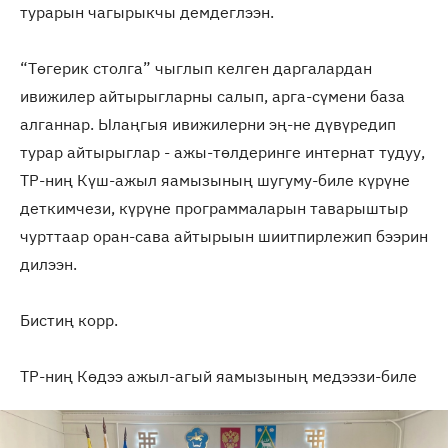
турарын чагырыкчы демдеглээн.
“Төгерик столга” чыглып келген даргалардан
ивижилер айтырыгларны салып, арга-сүмени база
алганнар. Ылаңгыя ивижилерни эң-не дүвүредип
турар айтырыглар - ажы-төлдеринге интернат тудуу,
ТР-ниң Күш-ажыл яамызының шугуму-биле күрүне
деткимчези, күрүне программаларын таварыштыр
чурттаар оран-сава айтырыын шиитпирлежип бээрин
дилээн.
Бистиң корр.
ТР-ниң Көдээ ажыл-агый яамызының медээзи-биле