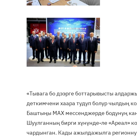
«Тывага бо дээрге боттарывысты алдарж
деткимчени хаара тудуп болур чылдың к
Баштыңы МАХ мессенджерде бодунуң кан
Шуулганның бирги хүнүнде-ле «Ареал» ко
чардынган. Кады ажылдажылга регионну