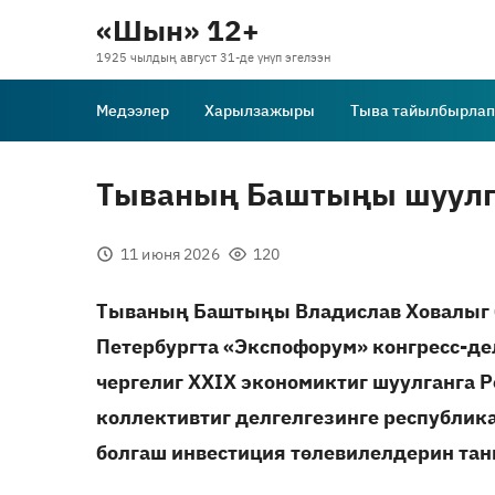
«Шын» 12+
1925 чылдың август 31-де үнүп эгелээн
Медээлер
Харылзажыры
Тыва тайылбырлап
Тываның Баштыңы шуулг
11 июня 2026
120
Тываның Баштыңы Владислав Ховалыг 
Петербургта «Экспофорум» конгресс-де
чергелиг XXIX экономиктиг шуулганга
коллективтиг делгелгезинге республик
болгаш инвестиция төлевилелдерин та