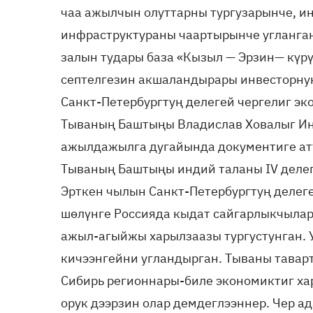
чаа ажылчын олуттарны тургузарынче, и
инфраструктураны чаартырынче угланган
залын тудары база «Кызыл — Эрзин— күр
септелгезин акшаландырары инвесторну
Санкт-Петербургтуң делегей чергелиг э
Тываның Баштыңы Владислав Ховалыг И
ажылдажылга дугайында документиге атт
Тываның Баштыңы индий таланы IV делег
Эрткен чылын Санкт-Петербургтуң делег
шөлүнге Россияда кыдат сайгарлыкчылар
ажыл-агыйжы харылзаазы тургустунган. 
кичээнгейни угландырган. Тываны таварт
Сибирь регионнары-биле экономиктиг ха
орук дээрзин олар демдеглээннер. Чер а