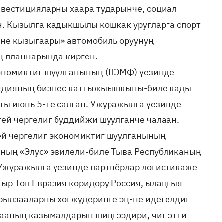
нвестицияларны хаара тударынче, социал
. Кызылга кадыкшылы кошкак уругларга спорт
үне кызыгаары» автомобиль оруунуң
ң планнарында кирген.
кономиктиг шуулганының (ПЭМФ) үезинде
ндияның бизнес каттыжыышкыны-биле кады
ы июнь 5-те салган. Ужуражылга үезинде
ей чергелиг буддийжи шуулганче чалаан.
ей чергелиг экономиктиг шуулганының
ның «Элус» эвилели-биле Тыва Республиканың
Ужуражылга үезинде партнёрлар логистикаже
ыр Төп Евразия коридору Россия, ылаңгыя
рылзааларны хөгжүдеринге эң-не идегелдиг
дааның казымалдарын шиңгээдири, чиг этти