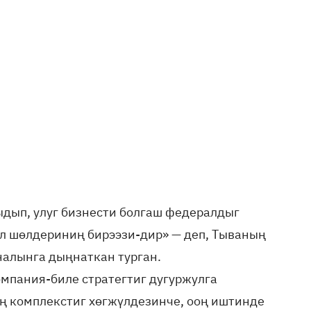
ыдып, улуг бизнести болгаш федералдыг
ол шөлдериниң бирээзи-дир» — деп, Тываның
алынга дыңнаткан турган.
мпания-биле стратегтиг дугуржулга
ң комплекстиг хөгжүлдезинче, ооң иштинде