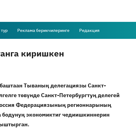
 тур
Реклама берикчилеринге
Редакция
анга киришкен
баштаан Тываның делегациязы Санкт-
лгелге төвүнде Санкт-Петербургтуң делегей
 Россия Федерациязының регионнарының
а бодунуң экономиктиг чедиишкиннерин
ныштырган.