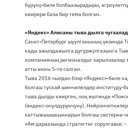
бүрүнү-биле болбаазырадыры, агроүлетп
киирери база бир тема болган.
«Яндекс» Алисаны тыва дылга чугаала
Санкт-Петербург шуулганының үезинде 
кады ажылдажылга дугуржулгазынга Тыв
компанияның регионалдыг харылзаалар 
атты июнь 5-те салган.
Тыва 2016 чылдан бээр «Яндекс»-биле к
болгаш тускай шинчилелдер институду-
тыва дылды киирген, ооң иштинде «Поис
(яндекс-очулдурукчуну). Нейрончеткилер
каттыжыышкыннарын болгаш сөстерни чы
«Ам дараазында стратегтиг сорулгавыс 