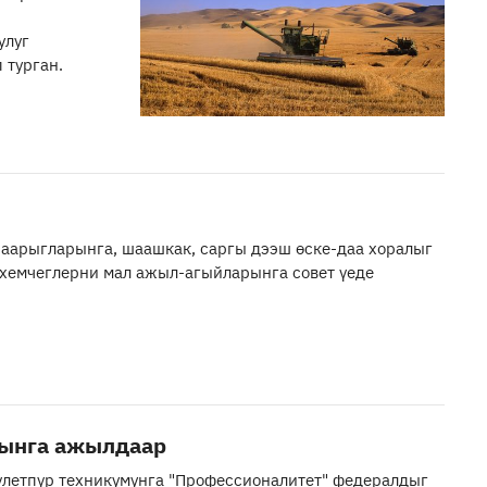
улуг
 турган.
аарыгларынга, шаашкак, саргы дээш өске-даа хоралыг
 хемчеглерни мал ажыл-агыйларынга совет үеде
рынга ажылдаар
үлетпүр техникумунга "Профессионалитет" федералдыг