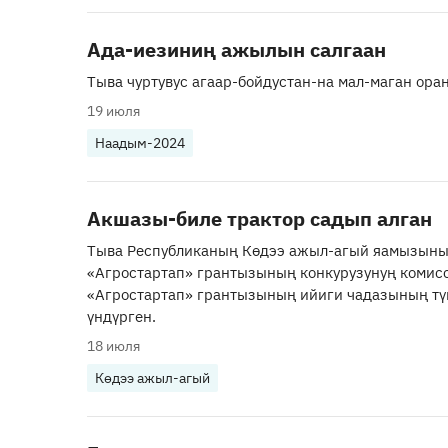
Ада-иезиниң ажылын салгаан
Тыва чуртувус агаар-бойдустан-на мал-маган ора
19 июля
Наадым-2024
Акшазы-биле трактор садып алган
Тыва Республиканың Көдээ ажыл-агый яамызын
«Агростартап» грантызының конкурузунуң комис
«Агростартап» грантызының ийиги чадазының т
үндүрген.
18 июля
Көдээ ажыл-агый