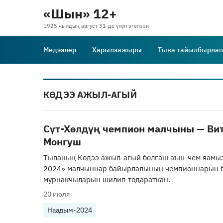
«Шын» 12+
1925 чылдың август 31-де үнүп эгелээн
Медээлер
Харылзажыры
Тыва тайылбырлап
КӨДЭЭ АЖЫЛ-АГЫЙ
Сүт-Хөлдүң чемпион малчыны — Ви
Монгуш
Тываның Көдээ ажыл-агый болгаш аъш-чем яам
2024» малчыннар байырлалының чемпионнарын 
мурнакчыларын шилип тодараткан.
20 июля
Наадым-2024