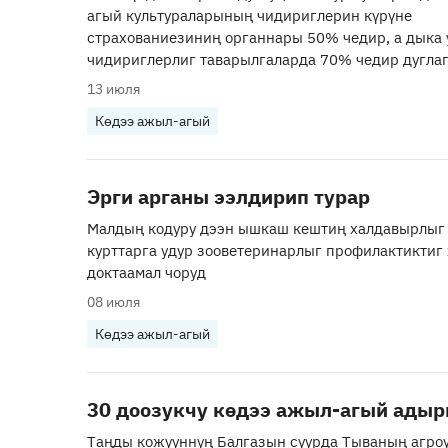
агый культураларының чидириглерин күрүне
страхованиезиниң органнары 50% чедир, а дыка 
чидириглерлиг таварылгаларда 70% чедир дуглап
13 июля
Көдээ ажыл-агый
Эрги арганы ээлдирип турар
Малдың кодуру дээн ышкаш кештиң халдавырлыг 
курттарга удур зооветеринарлыг профилактиктиг
доктаамал чоруд
08 июля
Көдээ ажыл-агый
30 доозукчу көдээ ажыл-агый ады
Таңды кожууннуң Балгазын суурда Тываның агро