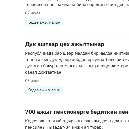
төлевилел программазы-биле өөредилгезин дооск
07 июля
Көдээ ажыл-агый
Дүк аштаар цех ажыттынар
Республикада бар шээр малдан бир чылда ниитиз
тонна ажыг дүктү, бир хойдан ортумаа-биле бир 
дүктү ап болур деп мал ажылының специалистери
санап доктааткан.
03 июля
Көдээ ажыл-агый
700 ажыг пенсионерге бедиткен пен
Көдээ ажыл-агый адырынга ажылы дээш доктаат
пенсияны Тывада 734 кижи ап турар.