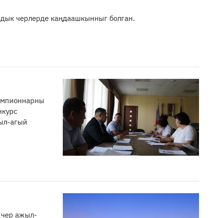
амдык черлерде каңдаашкынныг болган.
емпионнарны
нкурс
ыл-агый
 чер ажыл-