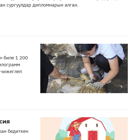
ан сургуулдар дипломнарын алган.
и-биле 1 200
килограмм
 чижеглеп
сия
кан бедиткен