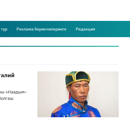
 тур
Реклама берикчилеринге
Редакция
талий
ызы «Наадым–
болгаш