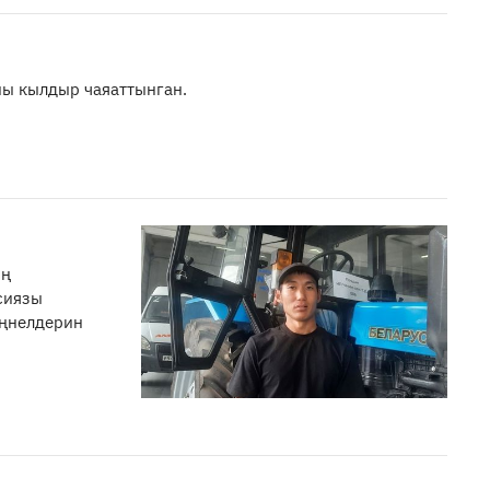
ны кылдыр чаяаттынган.
ың
сиязы
үңнелдерин