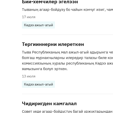
Бии-хемчилер эгелээн
Тываның агаар-бойдузу бо чайын кончуг изиг, ч
17 июля
Көдээ ажыл-агый
Тергииннерни илереткен
Тыва Республиканың мал ажыл-агый адырынга ч
болгаш мурнакчыларны илередир талазы-биле ко
комиссиязының хуралы республиканың Көдээ аж
яамызынга болуп эрткен.
13 июля
Көдээ ажыл-агый
Чидиригден камгалал
Совет үеде агаар-бойдустуң багай уржуктарындан