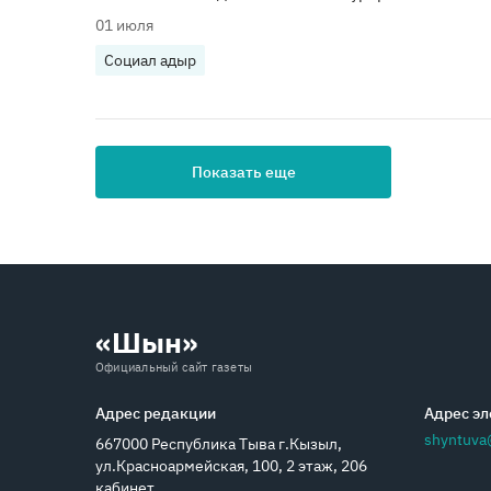
01 июля
Социал адыр
Показать еще
«Шын»
Официальный сайт газеты
Адрес редакции
Адрес эл
shyntuva
667000 Республика Тыва г.Кызыл,
ул.Красноармейская, 100, 2 этаж, 206
кабинет.