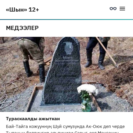
«Шын» 12+
МЕДЭЭЛЕР
Тураскаалды ажыткан
Бай-Тайга кожууннуң Шуй сумузунда Ак-Оюк деп черде
Тываның билдингир альпинизи Сарыг-оол Мөңгениң