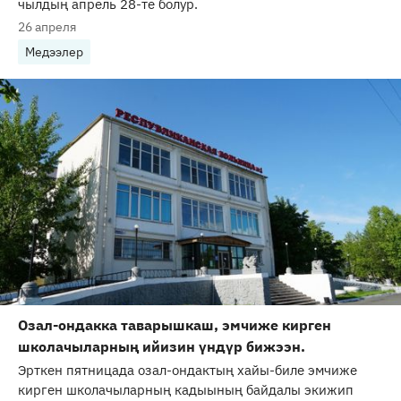
чылдың апрель 28-те болур.
26 апреля
Медээлер
Озал-ондакка таварышкаш, эмчиже кирген
школачыларның ийизин үндүр бижээн.
Эрткен пятницада озал-ондактың хайы-биле эмчиже
кирген школачыларның кадыының байдалы экижип