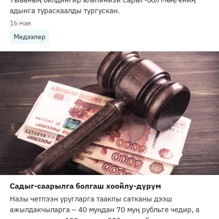
адынга тураскаалды тургускан.
16 мая
Медээлер
Садыг-саарылга болгаш хоойлу-дүрүм
Назы четпээн уругларга таакпы сатканы дээш
ажылдакчыларга – 40 муңдан 70 муң рубльге чедир, а