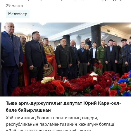
29 марта
Медээлер
Тыва арга-дуржулгалыг депутат Юрий Кара-оол-
биле байырлашкан
Хөй-ниитиниң болгаш политиканың лидери,
республиканың парламентизиниң кежигүнү болгаш
«Дайынчы акы-дуңмалышкы» хөй-ниити