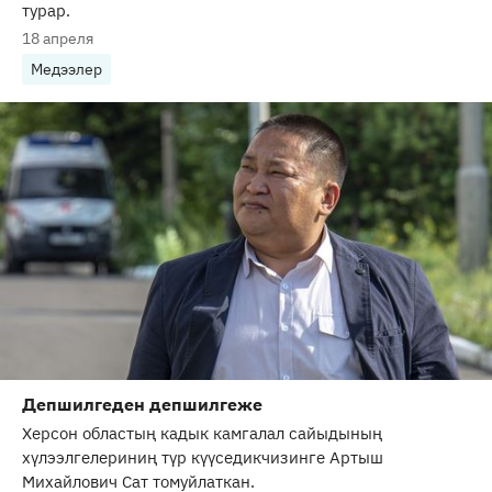
турар.
18 апреля
Медээлер
Депшилгеден депшилгеже
Херсон областың кадык камгалал сайыдының
хүлээлгелериниң түр күүседикчизинге Артыш
Михайлович Сат томуйлаткан.