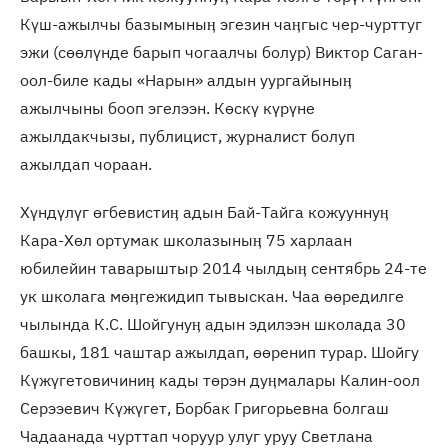
Күш-ажылчы базымыныӊ эгезин чаӊгыс чер-чурттуг
эжи (сөөлүнде барып чогаалчы болур) Виктор Саган-
оол-биле кады «Нарын» алдын уургайыныӊ
ажылчыны бооп эгелээн. Көскү күрүне
ажылдакчызы, публицист, журналист болуп
ажылдап чораан.
Хүндүлүг өгбевистиӊ адын Бай-Тайга кожууннуӊ
Кара-Хөл ортумак школазыныӊ 75 харлаан
юбилейин таварыштыр 2014 чылдыӊ сентябрь 24-те
ук школага мөӊгежидип тывыскан. Чаа өөредилге
чылында К.С. Шойгунуӊ адын эдилээн школада 30
башкы, 181 чаштар ажылдап, өөренип турар. Шойгу
Күжүгетовичиниӊ кады төрэн дуӊмалары Калин-оол
Серээевич Күжүгет, Борбак Григорьевна болгаш
Чадаанада чурттап чоруур улуг уруу Светлана