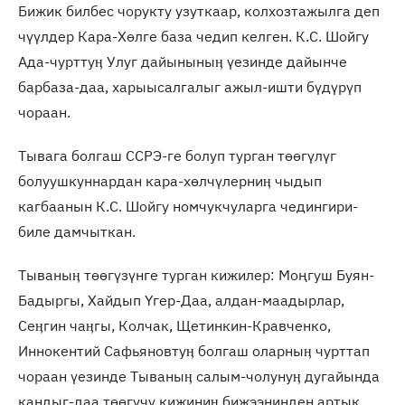
Бижик билбес чорукту узуткаар, колхозтажылга деп
чүүлдер Кара-Хөлге база чедип келген. К.С. Шойгу
Ада-чурттуӊ Улуг дайыныныӊ үезинде дайынче
барбаза-даа, харыысалгалыг ажыл-ишти бүдүрүп
чораан.
Тывага болгаш ССРЭ-ге болуп турган төөгүлүг
болуушкуннардан кара-хөлчүлерниӊ чыдып
кагбаанын К.С. Шойгу номчукчуларга чедингири-
биле дамчыткан.
Тываныӊ төөгүзүнге турган кижилер: Моңгуш Буян-
Бадыргы, Хайдып Үгер-Даа, алдан-маадырлар,
Сеӊгин чаӊгы, Колчак, Щетинкин-Кравченко,
Иннокентий Сафьяновтуӊ болгаш оларныӊ чурттап
чораан үезинде Тываныӊ салым-чолунуӊ дугайында
кандыг-даа төөгүчү кижиниӊ бижээнинден артык