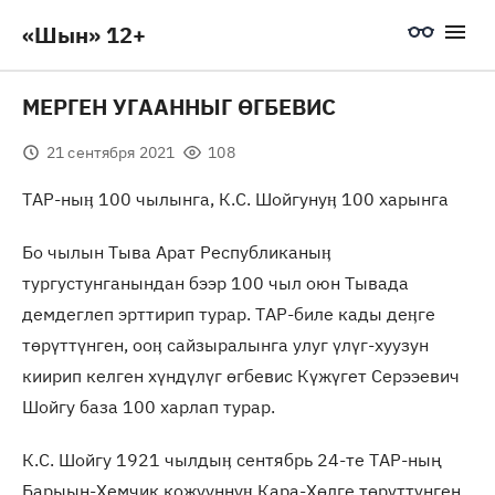
«Шын» 12+
МЕРГЕН УГААННЫГ ӨГБЕВИС
21 сентября 2021
108
ТАР-ныӊ 100 чылынга, К.С. Шойгунуӊ 100 харынга
Бо чылын Тыва Арат Республиканыӊ
тургустунганындан бээр 100 чыл оюн Тывада
демдеглеп эрттирип турар. ТАР-биле кады деӊге
төрүттүнген, ооӊ сайзыралынга улуг үлүг-хуузун
киирип келген хүндүлүг өгбевис Күжүгет Серээевич
Шойгу база 100 харлап турар.
К.С. Шойгу 1921 чылдыӊ сентябрь 24-те ТАР-ның
Барыын-Хемчик кожууннуӊ Кара-Хөлге төрүттүнген.