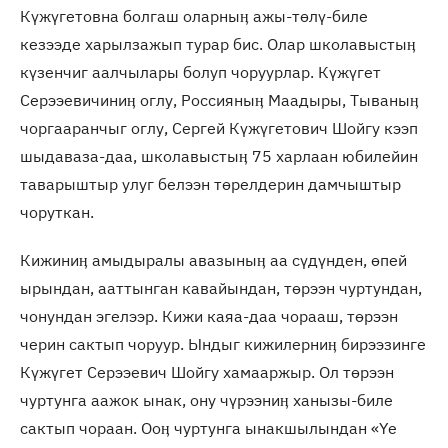
Күжүгетовна болгаш оларныӊ ажы-төлү-биле
кезээде харылзажып турар бис. Олар школавыстыӊ
күзенчиг аалчылары болуп чоруурлар. Күжүгет
Серээевичиниӊ оглу, Россияныӊ Маадыры, Тываныӊ
чоргааранчыг оглу, Сергей Күжүгетович Шойгу кээп
шыдаваза-даа, школавыстыӊ 75 харлаан юбилейин
таварыштыр улуг белээн төрелдерин дамчыштыр
чоруткан.
Кижиниӊ амыдыралы авазыныӊ аа сүдүнден, өпей
ырындан, ааттынган кавайындан, төрээн чуртундан,
чонундан эгелээр. Кижи каяа-даа чорааш, төрээн
черин сактып чоруур. Ындыг кижилерниӊ бирээзинге
Күжүгет Серээевич Шойгу хамааржыр. Ол төрээн
чуртунга аажок ынак, ону чүрээниӊ ханызы-биле
сактып чораан. Ооӊ чуртунга ынакшылындан «Үе