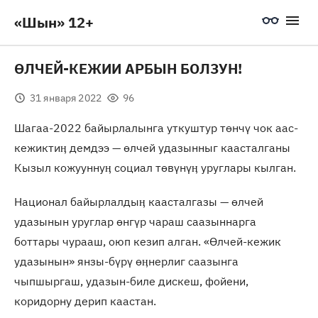
«Шын» 12+
ӨЛЧЕЙ-КЕЖИИ АРБЫН БОЛЗУН!
31 января 2022
96
Шагаа-2022 байырлалынга уткуштур төнчү чок аас-
кежиктиӊ демдээ — өлчей удазынныг каасталганы
Кызыл кожууннуӊ социал төвүнүӊ уруглары кылган.
Национал байырлалдыӊ каасталгазы — өлчей
удазынын уруглар өнгүр чараш саазыннарга
боттары чурааш, оюп кезип алган. «Өлчей-кежик
удазынын» янзы-бүрү өӊнерлиг саазынга
чыпшыргаш, удазын-биле дискеш, фойени,
коридорну дерип каастан.