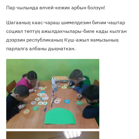
Пар чылында өлчей-кежик арбын болзун!
Шагааныӊ каас-чараш шимелдезин бичии чаштар
социал төптүӊ ажылдакчылары-биле кады кылган
дээрзин республиканыӊ Күш-ажыл яамызыныӊ
парлалга албаны дыӊнаткан.