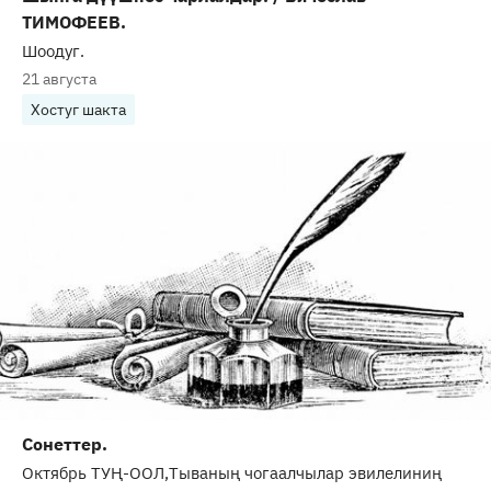
ТИМОФЕЕВ.
Шоодуг.
21 августа
Хостуг шакта
Сонеттер.
Октябрь ТУҢ-ООЛ,Тываның чогаалчылар эвилелиниң