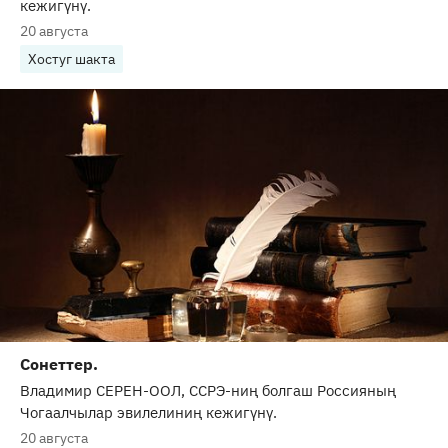
кежигүнү.
20 августа
Хостуг шакта
Сонеттер.
Владимир СЕРЕН-ООЛ, ССРЭ-ниң болгаш Россияның
Чогаалчылар эвилелиниң кежигүнү.
20 августа