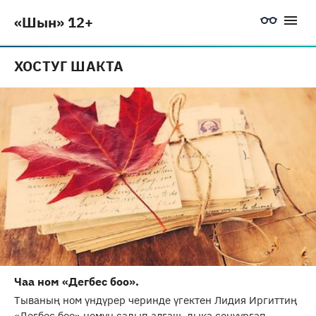
«Шын» 12+
ХОСТУГ ШАКТА
Чаа ном «Дегбес боо».
Тываның ном үндүрер черинде үгектен Лидия Иргиттиң
«Дегбес боо» номун садып алгаш, дыка сонуургап