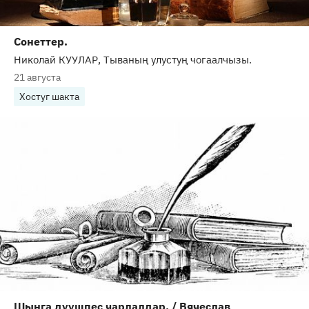
Сонеттер.
Николай КУУЛАР, Тываның улустуң чогаалчызы.
21 августа
Хостуг шакта
Шынга дүүшпес чарлалдар. / Вячеслав