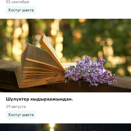
01 сентября
Хостуг шакта
Шүлүктер кыдыраажындан.
29 августа
Хостуг шакта