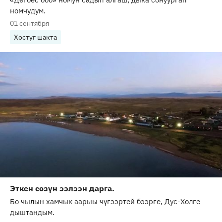
номчудум.
01 сентября
Хостуг шакта
Эткен сөзүн ээлээн дарга.
Бо чылын хамчык аарыы чүгээртей бээрге, Дус-Хөлге
дыштандым.