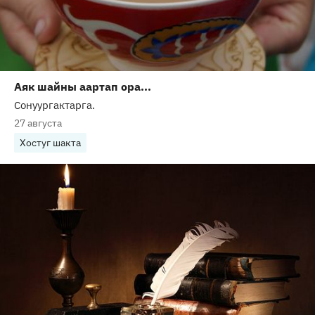
Аяк шайны аартап ора...
Сонуургактарга.
27 августа
Хостуг шакта