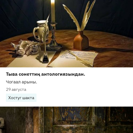
Тыва сонеттиң антологиязындан.
Чогаал арыны.
29 августа
Хостуг шакта