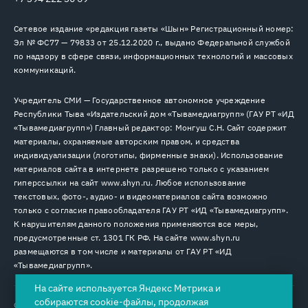
Сетевое издание «редакция газеты «Шын» Регистрационный номер:
Эл № ФС77 — 79833 от 25.12.2020 г., выдано Федеральной службой
по надзору в сфере связи, информационных технологий и массовых
коммуникаций.
Учредитель СМИ — Государственное автономное учреждение
Республики Тыва «Издательский дом «Тывамедиагрупп» (ГАУ РТ «ИД
«Тывамедиагрупп») Главный редактор: Монгуш С.Н. Сайт содержит
материалы, охраняемые авторским правом, и средства
индивидуализации (логотипы, фирменные знаки). Использование
материалов сайта в интернете разрешено только с указанием
гиперссылки на сайт www.shyn.ru. Любое использование
текстовых, фото-, аудио- и видеоматериалов сайта возможно
только с согласия правообладателя ГАУ РТ «ИД «Тывамедиагрупп».
К нарушителям данного положения применяются все меры,
предусмотренные ст. 1301 ГК РФ. На сайте www.shyn.ru
размещаются в том числе и материалы от ГАУ РТ «ИД
«Тывамедиагрупп».
На сайте используется Яндекс Метрика и
собираются cookie-файлы, продолжая
© 2026. Все права защищены.
12+