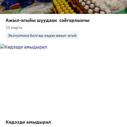
Ажыл-агыйы шуудаан сайгарлыкчы
15 марта
Экономика болгаш көдээ ажыл-агый
Көдээде амыдырал