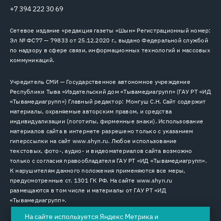
+7 394 222 30 69
Сетевое издание «редакция газеты «Шын» Регистрационный номер:
Эл № ФС77 — 79833 от 25.12.2020 г., выдано Федеральной службой
по надзору в сфере связи, информационных технологий и массовых
коммуникаций.
Учредитель СМИ — Государственное автономное учреждение
Республики Тыва «Издательский дом «Тывамедиагрупп» (ГАУ РТ «ИД
«Тывамедиагрупп») Главный редактор: Монгуш С.Н. Сайт содержит
материалы, охраняемые авторским правом, и средства
индивидуализации (логотипы, фирменные знаки). Использование
материалов сайта в интернете разрешено только с указанием
гиперссылки на сайт www.shyn.ru. Любое использование
текстовых, фото-, аудио- и видеоматериалов сайта возможно
только с согласия правообладателя ГАУ РТ «ИД «Тывамедиагрупп».
К нарушителям данного положения применяются все меры,
предусмотренные ст. 1301 ГК РФ. На сайте www.shyn.ru
размещаются в том числе и материалы от ГАУ РТ «ИД
«Тывамедиагрупп».
На сайте используется Яндекс Метрика и