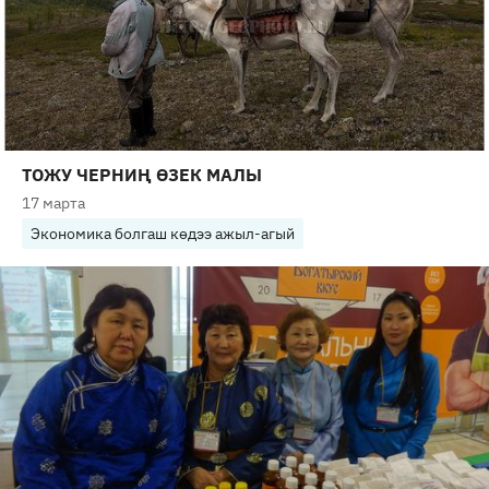
ТОЖУ ЧЕРНИҢ ӨЗЕК МАЛЫ
17 марта
Экономика болгаш көдээ ажыл-агый