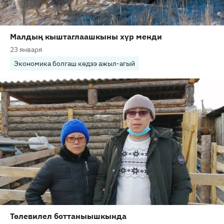
Малдың кыштаглаашкыны хүр менди
23 января
Экономика болгаш көдээ ажыл-агый
Төлевилел боттаныышкында