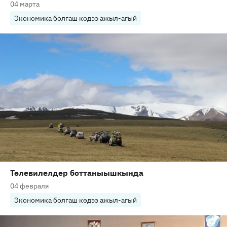
04 марта
Экономика болгаш көдээ ажыл-агый
Төлевилелдер боттаныышкында
04 февраля
Экономика болгаш көдээ ажыл-агый