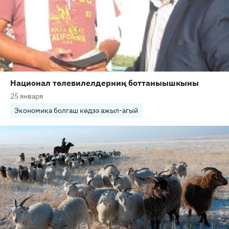
Национал төлевилелдерниң боттаныышкыны
25 января
Экономика болгаш көдээ ажыл-агый