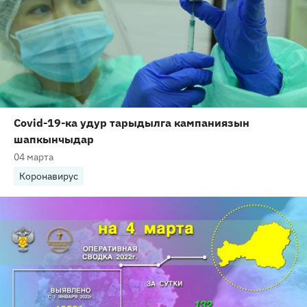
Covid-19-ка удур тарыдылга кампаниязын
шапкынчыдар
04 марта
Коронавирус