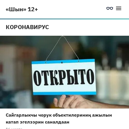
«Шын» 12+
КОРОНАВИРУС
Сайгарлыкчы чорук объектилериниң ажылын
катап эгелээрин саналдаан