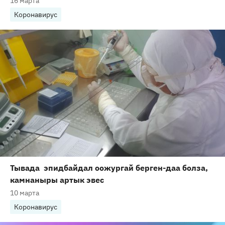
16 марта
Коронавирус
Тывада эпидбайдал оожургай берген-даа болза,
камнаныры артык эвес
10 марта
Коронавирус