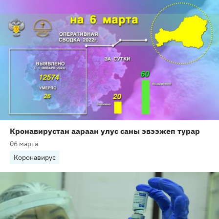
Кронавирустан аараан улус саны эвээжеп турар
06 марта
Коронавирус