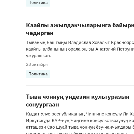
Политика
Каайлы ажылдакчыларынга байыр
чедирген
Тываның Баштыңы Владислав Ховалыг Краснояр
каайлы албанының оралакчызы Анатолий Петрун
ужурашкан.
28 октября
Политика
Тыва чоннуң үндезин культуразын
сонуургаан
Кыдат Улус республиканың Чиңгине консулу Ли Х
Иркутскуда КУР-нуң Чиңгине консульствозунуң ко
атташези Сяо Шуай тыва чоннуң ёзу-чаңчылдары 
национал культуразы-биле таныжып кээп чора