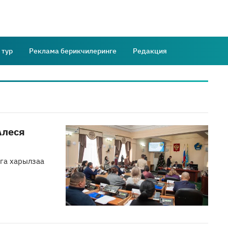
 тур
Реклама берикчилеринге
Редакция
Алеся
нга харылзаа