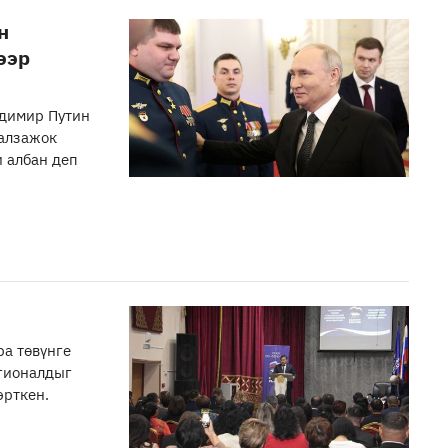
н
ээр
димир Путин
чалзажок
и албан деп
ра төвүнге
гионалдыг
эрткен.