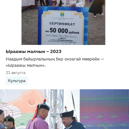
Ыраажы малчын – 2023
Наадым байырлалының бир онзагай мөөрейи —
«Ыраажы малчын».
21 августа
Культура