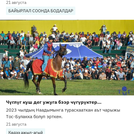
21 августа
БАЙЫРЛАЛ СООНДА БОДАЛДАР
Чүглүг куш дег ужуга бээр чүгүрүктер…
2023 чылдың Наадымынга тураскааткан аът чарыжы
Тос-Булакка болуп эрткен.
21 августа
Көдээ ажыл-агый