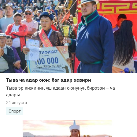
Тыва ча адар оюн: баг адар хевири
Тыва эр кижиниң үш адаан оюнунуң бирээзи – ча
адары.
21 августа
Спорт