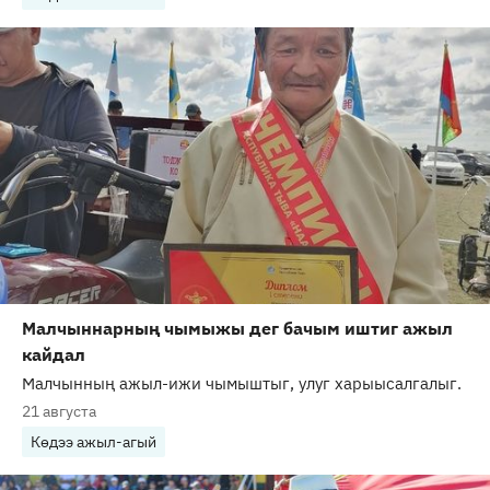
Малчыннарның чымыжы дег бачым иштиг ажыл
кайдал
Малчынның ажыл-ижи чымыштыг, улуг харыысалгалыг.
21 августа
Көдээ ажыл-агый