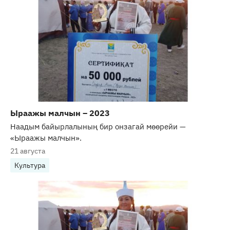
Ыраажы малчын – 2023
Наадым байырлалының бир онзагай мөөрейи —
«Ыраажы малчын».
21 августа
Культура