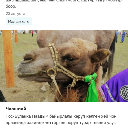
боор.
23 августа
Мал ажылы
Чаашпай
Тос-Булакка Наадым байырлалы көрүп келген хөй чон
аразында ээзинде четтирген чоруп турар тевени улус