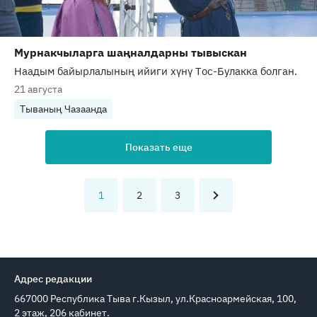
Мурнакчыларга шаңналдарны тывыскан
Наадым байырлалының ийиги хүнү Тос-Булакка болган.
21 августа
Тываның Чазаанда
Показать еще
1
2
3
Адрес редакции
667000 Республика Тыва г.Кызыл, ул.Красноармейская, 100,
2 этаж, 206 кабинет.