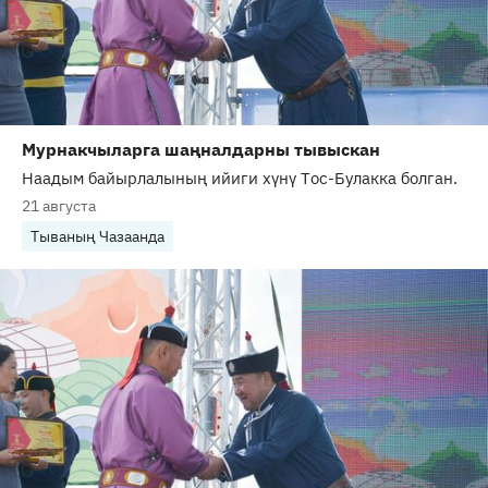
Мурнакчыларга шаңналдарны тывыскан
Наадым байырлалының ийиги хүнү Тос-Булакка болган.
21 августа
Тываның Чазаанда