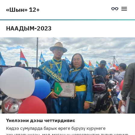
«Шын» 12+
НААДЫМ-2023
Үнелээни дээш четтирдивис
Көдээ сумуларда барык өреге бүрүзү күрүнеге
ажылдавышаан, мал-маганын чергелештир тудуп чоруур