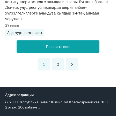
кежигүннери эмнелге ажылдакчылары Луганск болгаш
Донецк улус республикаларда шериг албан-
хүлээлгелиглерге ачы-дуза кылдыр эм-таң аймаан
чоруткан.
29 июня
Ада-чурт камгалалы
Показать еще
1
2
Адрес редакции
667000 Республика Тыва г.Кызыл, ул.Красноармейская, 100,
2 этаж, 206 кабинет.