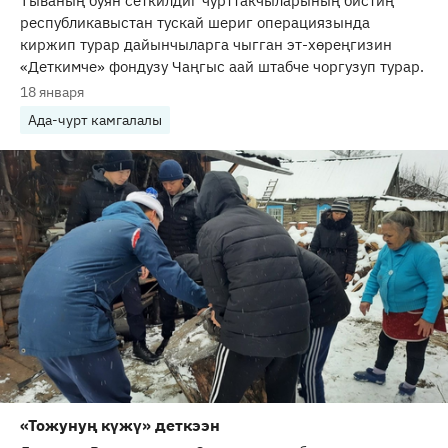
Тываның буян сеткилдиг чурттакчыларының бистиң
республикавыстан тускай шериг операциязында
киржип турар дайынчыларга чыгган эт-хөреңгизин
«Деткимче» фондузу Чаңгыс аай штабче чоргузуп турар.
18 января
Ада-чурт камгалалы
«Тожунуң күжү» деткээн