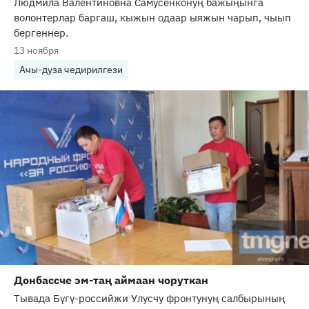
Людмила Валентиновна Самусенконуң бажыңынга
волонтерлар баргаш, кыжын одаар ыяжын чарып, чыып
бергеннер.
13 ноября
Ачы-дуза чедирилгези
Донбассче эм-таң аймаан чоруткан
Тывада Бүгү-российжи Улусчу фронтунуң салбырының