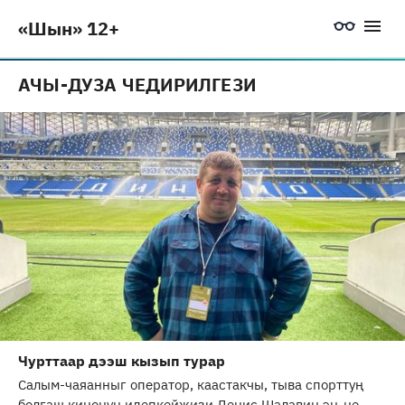
«Шын» 12+
АЧЫ-ДУЗА ЧЕДИРИЛГЕЗИ
Чурттаар дээш кызып турар
Салым-чаяанныг оператор, каастакчы, тыва спорттуң
болгаш кинонуң идепкейжизи Денис Шалавин эң-не