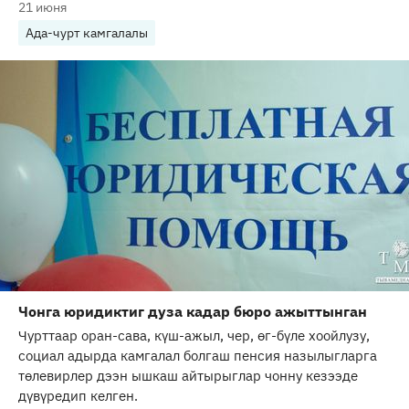
21 июня
Ада-чурт камгалалы
Чонга юридиктиг дуза кадар бюро ажыттынган
Чурттаар оран-сава, күш-ажыл, чер, өг-бүле хоойлузу,
социал адырда камгалал болгаш пенсия назылыгларга
төлевирлер дээн ышкаш айтырыглар чонну кезээде
дүвүредип келген.