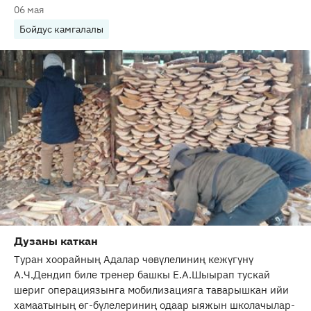
06 мая
Бойдус камгалалы
Дузаны каткан
Туран хоорайның Адалар чөвүлелиниң кежүгүнү
А.Ч.Дендип биле тренер башкы Е.А.Шыырап тускай
шериг операциязынга мобилизацияга таварышкан ийи
хамаатының өг-бүлелериниң одаар ыяжын школачылар-