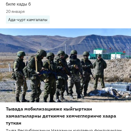
биле кады б
20 января
Ада-чурт камгалалы
Тывада мобилизацияже кыйгырткан
хамаатыларны деткимче хемчеглеринче хаара
туткан
Тыва Республиканың Чазааның курлавыр фондузундан,