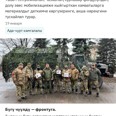
долу эвес мобилизацияже кыйгырткан хамаатыларга
материалдыг деткимче көргүзеринге, акша-хөреңгини
тускайлап турар.
19 января
Ада-чурт камгалалы
Бүгү чүүлдү — фронтуга.