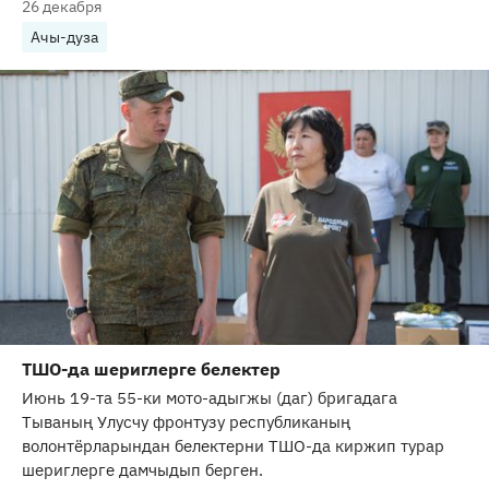
26 декабря
Ачы-дуза
ТШО-да шериглерге белектер
Июнь 19-та 55-ки мото-адыгжы (даг) бригадага
Тываның Улусчу фронтузу республиканың
волонтёрларындан белектерни ТШО-да киржип турар
шериглерге дамчыдып берген.