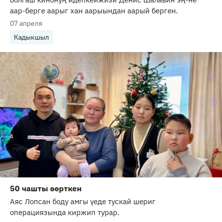
аар-берге аарыг хан аарыындан аарый берген.
07 апреля
Кадыкшыл
50 чашты өөрткен
Аяс Лопсан боду амгы үеде тускай шериг
операциязында киржип турар.