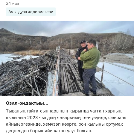
24 мая
Ачы-дуза чедирилгези
Озал-ондактыы...
Тываның тайга-сыннарының кырында чагган харның
кылынын 2023 чылдың январьның төнчүзүнде, февраль
айның эгезинде, хемчээп көөрге, ооң кылыны ортумак
деңнелден барык ийи катап улуг болган.